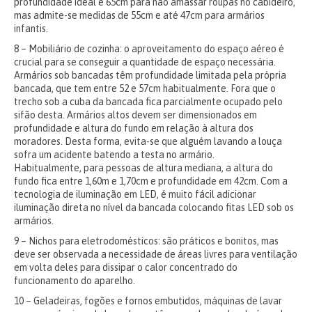
profundidade ideal é 65cm para não amassar roupas no cabideiro,
mas admite-se medidas de 55cm e até 47cm para armários
infantis.
8 – Mobiliário de cozinha: o aproveitamento do espaço aéreo é
crucial para se conseguir a quantidade de espaço necessária.
Armários sob bancadas têm profundidade limitada pela própria
bancada, que tem entre 52 e 57cm habitualmente. Fora que o
trecho sob a cuba da bancada fica parcialmente ocupado pelo
sifão desta. Armários altos devem ser dimensionados em
profundidade e altura do fundo em relação à altura dos
moradores. Desta forma, evita-se que alguém lavando a louça
sofra um acidente batendo a testa no armário.
Habitualmente, para pessoas de altura mediana, a altura do
fundo fica entre 1,60m e 1,70cm e profundidade em 42cm. Com a
tecnologia de iluminação em LED, é muito fácil adicionar
iluminação direta no nível da bancada colocando fitas LED sob os
armários.
9 – Nichos para eletrodomésticos: são práticos e bonitos, mas
deve ser observada a necessidade de áreas livres para ventilação
em volta deles para dissipar o calor concentrado do
funcionamento do aparelho.
10 – Geladeiras, fogões e fornos embutidos, máquinas de lavar