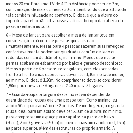
menos 20 cm. Para uma TV de 42″, a distância pode ser de 2 m,
com variação de mais ou menos 30 cm. Lembrando que a altura da
tela também influencia no conforto. O ideal é que a altura do
topo do aparelho não ultrapasse a altura do topo da cabeça da
pessoa sentada no sofá.
6 – Mesa de jantar: para escolher a mesa de jantar leve em
consideração o número de pessoas que a usarão
simultaneamente. Mesas para 4 pessoas fazerem suas refeições
confortavelmente podem ser quadradas com 1m de lado ou
redondas com 1m de diâmetro, no mínimo. Menos que isso as
pernas acabam se esbarrando por baixo e gerando desconforto.
Mesas a partir de 6 pessoas, retangulares, com elas sentadas
frente a frente e nas cabeceiras devem ter 1,10m no lado menor,
no mínimo. O ideal é 1,20m. No comprimento deve-se considerar
1,80m para mesas de 6 lugares e 2,40m para 8 lugares.
7 – Guarda-roupa: a largura deste móvel vai depender da
quantidade de roupas que uma pessoa tem. Como mínimo, eu
adoto 90cm para armário de 2 portas. De modo geral, um guarda-
roupa ideal para um adulto deve ter 2,10m de altura, no mínimo,
para comportar um espaço para sapatos na parte de baixo
(20cm), 2 ou 3 gavetas (60cm) no meio e mais um cabideiro (1,15m)
na parte superior, além das estruturas do próprio armário. A