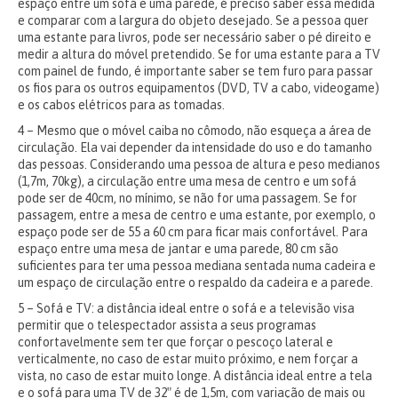
espaço entre um sofá e uma parede, é preciso saber essa medida
e comparar com a largura do objeto desejado. Se a pessoa quer
uma estante para livros, pode ser necessário saber o pé direito e
medir a altura do móvel pretendido. Se for uma estante para a TV
com painel de fundo, é importante saber se tem furo para passar
os fios para os outros equipamentos (DVD, TV a cabo, videogame)
e os cabos elétricos para as tomadas.
4 – Mesmo que o móvel caiba no cômodo, não esqueça a área de
circulação. Ela vai depender da intensidade do uso e do tamanho
das pessoas. Considerando uma pessoa de altura e peso medianos
(1,7m, 70kg), a circulação entre uma mesa de centro e um sofá
pode ser de 40cm, no mínimo, se não for uma passagem. Se for
passagem, entre a mesa de centro e uma estante, por exemplo, o
espaço pode ser de 55 a 60 cm para ficar mais confortável. Para
espaço entre uma mesa de jantar e uma parede, 80 cm são
suficientes para ter uma pessoa mediana sentada numa cadeira e
um espaço de circulação entre o respaldo da cadeira e a parede.
5 – Sofá e TV: a distância ideal entre o sofá e a televisão visa
permitir que o telespectador assista a seus programas
confortavelmente sem ter que forçar o pescoço lateral e
verticalmente, no caso de estar muito próximo, e nem forçar a
vista, no caso de estar muito longe. A distância ideal entre a tela
e o sofá para uma TV de 32″ é de 1,5m, com variação de mais ou